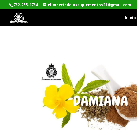
782-255-1784
elimperiodelossuplementos21@gmail.com
Inicio