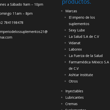
productos.
unes a Sábado 9am – 10pm
Marcas
omingo 11am – 8pm
El imperio de los
52 7841198478
suplementos
Sexy Lube
limperiodelossuplementos21@
La Salud S.A de C.V
mai.com
Vidanat
Laborex
La Fuerza de la Salud
Farmamédica México S.A
de C.V
Ashtar Institute
Otros
Inyectables
Lubricantes
Cremas