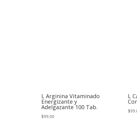
L Arginina Vitaminado
L C
Energizante y
Con
Adelgazante 100 Tab.
$99.
$99.00