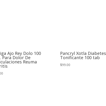
iga Ajo Rey Dolo 100
Pancryl Xotla Diabetes
. Para Dolor De
Tonificante 100 tab
iculaciones Reuma
$99.00
ritis
00