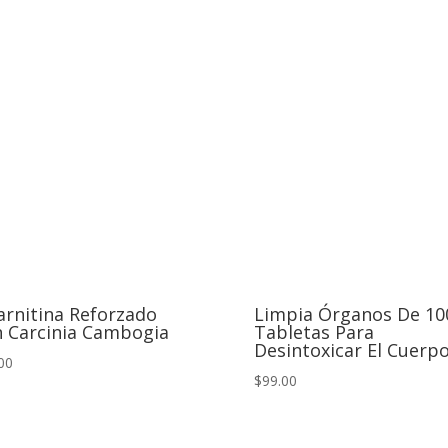
arnitina Reforzado
Limpia Órganos De 10
 Carcinia Cambogia
Tabletas Para
Desintoxicar El Cuerp
00
$99.00