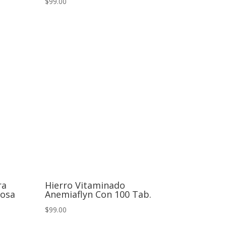
$99.00
ra
Hierro Vitaminado
iosa
Anemiaflyn Con 100 Tab.
$99.00