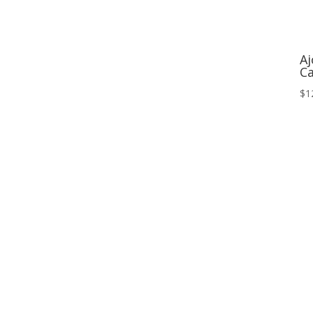
Aj
C
$1