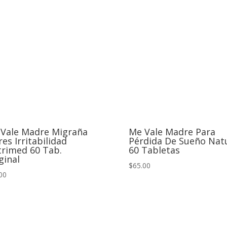
Vale Madre Migraña
Me Vale Madre Para
res Irritabilidad
Pérdida De Sueño Nat
rimed 60 Tab.
60 Tabletas
ginal
$65.00
00