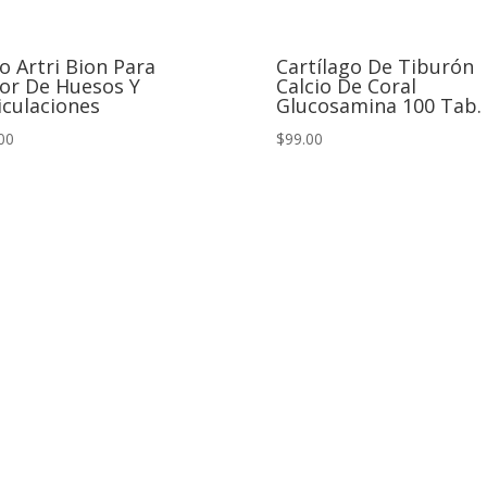
o Artri Bion Para
Cartílago De Tiburón
or De Huesos Y
Calcio De Coral
iculaciones
Glucosamina 100 Tab.
00
$99.00