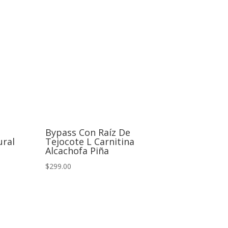
Bypass Con Raíz De
ural
Tejocote L Carnitina
Alcachofa Piña
$299.00