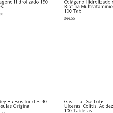
ageno Hidrolizado 150
Colágeno Hidrolizado 
s.
Biotina Multivitaminic
100 Tab.
00
$99.00
Rey Huesos fuertes 30
Gastricar Gastritis
sulas Original
Ulceras, Colitis, Acidez
100 Tabletas