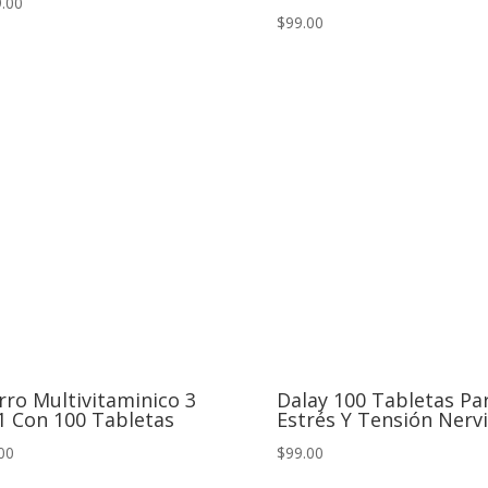
.00
$99.00
rro Multivitaminico 3
Dalay 100 Tabletas Pa
1 Con 100 Tabletas
Estrés Y Tensión Nerv
00
$99.00