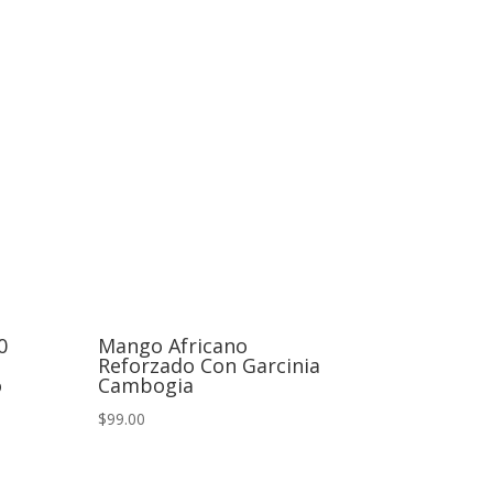
0
Mango Africano
Reforzado Con Garcinia
o
Cambogia
$99.00