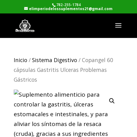
782-255-1784
elimperiodelossuplementos21@gmail.com
Inicio
/
Sistema Digestivo
/ Copangel 60
cápsulas Gastritis Ulceras Problemas
Gástricos