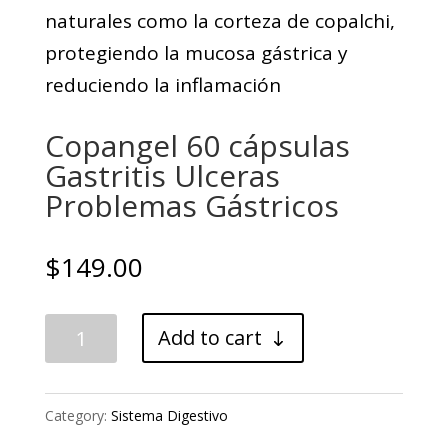
Copangel 60 cápsulas
Gastritis Ulceras
Problemas Gástricos
$
149.00
Copangel
Add to cart
60
cápsulas
Category:
Sistema Digestivo
Gastritis