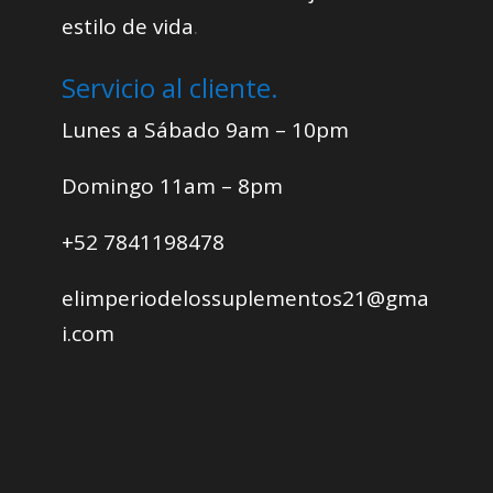
estilo de vida
.
Servicio al cliente.
Lunes a Sábado 9am – 10pm
Domingo 11am – 8pm
+52 7841198478
elimperiodelossuplementos21@gma
i.com