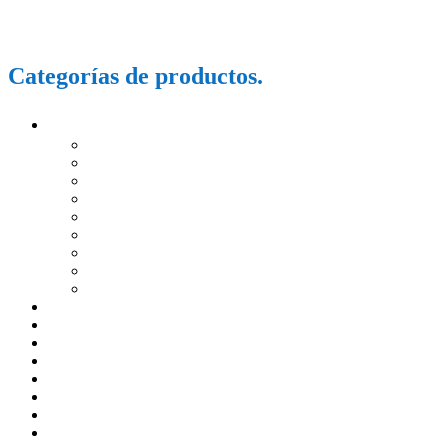
+52 7841198478
elimperiodelossuplementos21@gmai.com
Categorías de productos.
Marcas
El imperio de los suplementos
Sexy Lube
La Salud S.A de C.V
Vidanat
Laborex
La Fuerza de la Salud
Farmamédica México S.A de C.V
Ashtar Institute
Otros
Inyectables
Lubricantes
Cremas
Suplementos
Jabones
Juguetes para adultos
Tratamientos
Otros