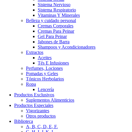
Sistema Nervioso
Sistema Respiratorio
Vitaminas Y Minerales
Belleza y cuidado personal
Cremas Corporales
Cremas Para Peinar
Gel Para Peinar
Jabones de Barra
Shampoos y Acondicionadores
Extractos
Aceites
Tés E Infusiones
Perfumes, Lociones
Pomadas y Geles
Tónicos Herbolarios
Ropa
Lencería
Productos Exclusivos
Suplementos Alimenticios
Productos Especiales
Vigorizantes
Otros productos
Biblioteca
A, B, C, D, E, F.
G, H, I, J, K, L.