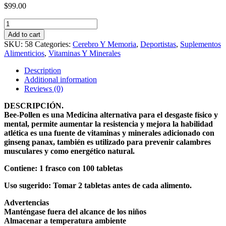
$
99.00
Jalea
Real
Add to cart
Bellodecta
SKU:
58
Categories:
Cerebro Y Memoria
,
Deportistas
,
Suplementos
Con
Alimenticios
,
Vitaminas Y Minerales
100
Tabletas
Description
Calambres
Additional information
Musculares
Reviews (0)
Energético
Agotamiento
DESCRIPCIÓN.
Físico
Bee-Pollen es una Medicina alternativa para el desgaste físico y
Y
mental, permite aumentar la resistencia y mejora la habilidad
Mental
atlética es una fuente de vitaminas y minerales adicionado con
quantity
ginseng panax, también es utilizado para prevenir calambres
musculares y como energético natural.
Contiene: 1 frasco con 100 tabletas
Uso sugerido: Tomar 2 tabletas antes de cada alimento.
Advertencias
Manténgase fuera del alcance de los niños
Almacenar a temperatura ambiente