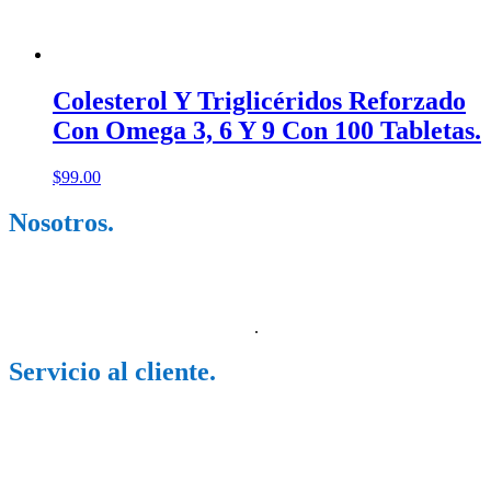
Colesterol Y Triglicéridos Reforzado
Con Omega 3, 6 Y 9 Con 100 Tabletas.
$
99.00
Nosotros.
Somos una empresa dedicada a la comercialización de productos de
origen natural y de farmacia, trabajamos con más de 20 laboratorios,
dedicados a tratar una diversidad de problemas de salud, así como
también de mejorar tu estilo de vida
.
Servicio al cliente.
Lunes a Sábado 9am – 10pm
Domingo 11am – 8pm