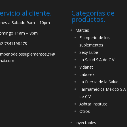
ervicio al cliente.
Categorías de
productos.
unes a Sábado 9am – 10pm
Marcas
omingo 11am – 8pm
El imperio de los
52 7841198478
suplementos
Sexy Lube
limperiodelossuplementos21@
La Salud S.A de C.V
mai.com
Vidanat
Laborex
La Fuerza de la Salud
Farmamédica México S.A
de C.V
Ashtar Institute
Otros
Inyectables