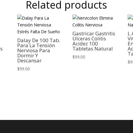
Related products
Gastricar Gastritis
L 
Ulceras Colitis
V
Dalay De 100 Tab.
Acidez 100
En
Para La Tensión
es
Tabletas Natural
A
Nerviosa Para
T
Dormir Y
$
99.00
Descansar
$
9
$
99.00