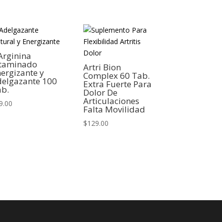
Arginina
itaminado
Artri Bion
ergizante y
Complex 60 Tab.
delgazante 100
Extra Fuerte Para
ab.
Dolor De
Articulaciones
9.00
Falta Movilidad
$
129.00