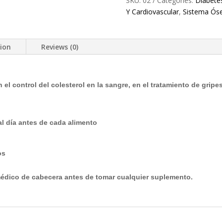
SKU:
02
Categories:
Diabetes
Desintoxicante
Y Cardiovascular
,
Sistema Ós
Previene
Ataques
Cardiacos
tion
Reviews (0)
quantity
 el control del colesterol en la sangre, en el tratamiento de gripe
l día antes de cada alimento
os
édico de cabecera antes de tomar cualquier suplemento.