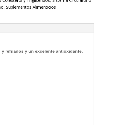
 Colesterol y Triglicéridos
,
Sistema Circulatorio
eo
,
Suplementos Alimenticios
s y refriados y un excelente antioxidante.