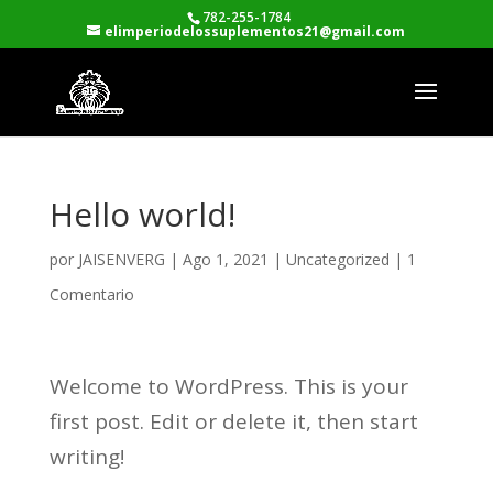
782-255-1784
elimperiodelossuplementos21@gmail.com
Hello world!
por
JAISENVERG
|
Ago 1, 2021
|
Uncategorized
|
1
Comentario
Welcome to WordPress. This is your
first post. Edit or delete it, then start
writing!