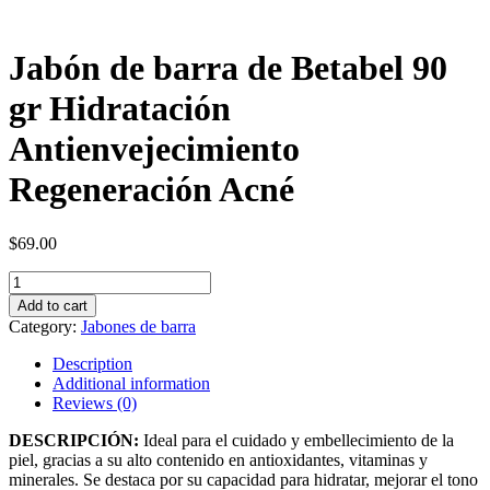
Jabón de barra de Betabel 90
gr Hidratación
Antienvejecimiento
Regeneración Acné
$
69.00
Jabón
de
Add to cart
barra
Category:
Jabones de barra
de
Betabel
Description
90
Additional information
gr
Reviews (0)
Hidratación
Antienvejecimiento
DESCRIPCIÓN:
Ideal para el cuidado y embellecimiento de la
Regeneración
piel, gracias a su alto contenido en antioxidantes, vitaminas y
Acné
minerales. Se destaca por su capacidad para hidratar, mejorar el tono