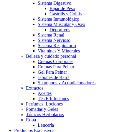
Sistema Digestivo
Bajar de Peso
Gastritis y Colitis
Sistema Inmunológico
Sistema Muscular y Óseo
Deportivos
Sistema Renal
Sistema Nervioso
Sistema Respiratorio
Vitaminas Y Minerales
Belleza y cuidado personal
Cremas Corporales
Cremas Para Peinar
Gel Para Peinar
Jabones de Barra
Shampoos y Acondicionadores
Extractos
Aceites
Tés E Infusiones
Perfumes, Lociones
Pomadas y Geles
Tónicos Herbolarios
Ropa
Lencería
Productos Exclusivos