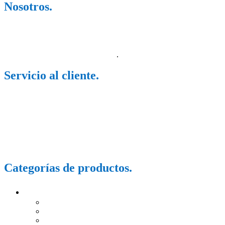
Nosotros.
Somos una empresa dedicada a la comercialización de productos de
origen natural y de farmacia, trabajamos con más de 20 laboratorios,
dedicados a tratar una diversidad de problemas de salud, así como
también de mejorar tu estilo de vida
.
Servicio al cliente.
Lunes a Sábado 9am – 10pm
Domingo 11am – 8pm
+52 7841198478
elimperiodelossuplementos21@gmai.com
Categorías de productos.
Marcas
El imperio de los suplementos
Sexy Lube
La Salud S.A de C.V