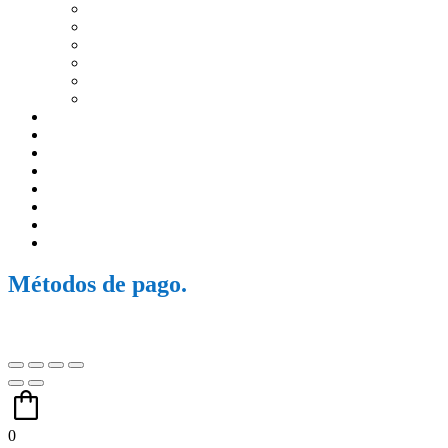
Vidanat
Laborex
La Fuerza de la Salud
Farmamédica México S.A de C.V
Ashtar Institute
Otros
Inyectables
Lubricantes
Cremas
Suplementos
Jabones
Juguetes para adultos
Tratamientos
Otros
Métodos de pago.
0