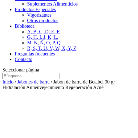
Suplementos Alimenticios
Productos Especiales
Vigorizantes
Otros productos
Biblioteca
A, B, C, D, E, F.
G, H, I, J, K, L.
M, N, Ñ, O, P, Q.
R, S, T, U, V, W, X, Y, Z
Preguntas frecuentes
Contacto
Seleccionar página
Inicio
/
Jabones de barra
/ Jabón de barra de Betabel 90 gr
Hidratación Antienvejecimiento Regeneración Acné