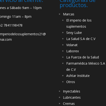
productos.
unes a Sábado 9am – 10pm
Marcas
omingo 11am – 8pm
El imperio de los
52 7841198478
suplementos
Sexy Lube
limperiodelossuplementos21@
La Salud S.A de C.V
mai.com
Vidanat
Laborex
La Fuerza de la Salud
Farmamédica México S.A
de C.V
Ashtar Institute
Otros
Inyectables
Lubricantes
Cremas