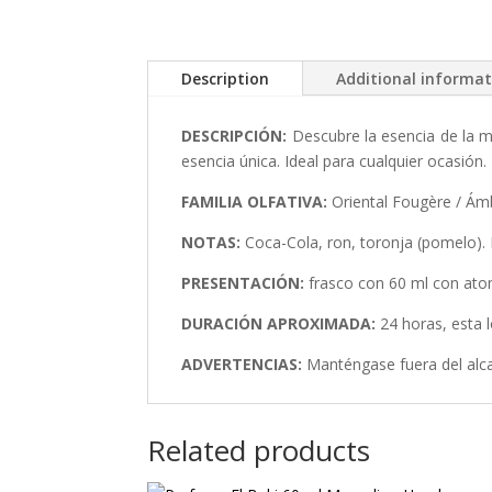
Description
Additional informa
DESCRIPCIÓN:
Descubre la esencia de la 
esencia única. Ideal para cualquier ocasión.
FAMILIA OLFATIVA:
Oriental Fougère / Ám
NOTAS:
Coca-Cola, ron, toronja (pomelo).
PRESENTACIÓN:
frasco con 60 ml con ato
DURACI
Ó
N APROXIMADA:
24 horas, esta l
ADVERTENCIAS:
Manténgase fuera del alc
Related products