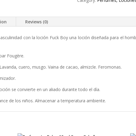
Category:
Perfumes, Locione
ml
Spray
Hombre
tion
Reviews (0)
Atractivo
Ideal
Conquista
masculinidad con la loción Fuck Boy una loción diseñada para el ho
Masculino
Moderno
bar Fougère.
quantity
 Lavanda, cuero, musgo. Vaina de cacao, almizcle. Feromonas.
mizador.
oción se convierte en un aliado durante todo el día.
ance de los niños. Almacenar a temperatura ambiente.