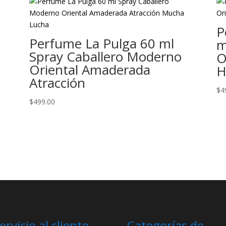
P
Perfume La Pulga 60 ml
m
Spray Caballero Moderno
O
Oriental Amaderada
H
Atracción
$
4
$
499.00
ervicio al cliente.
Categorías de