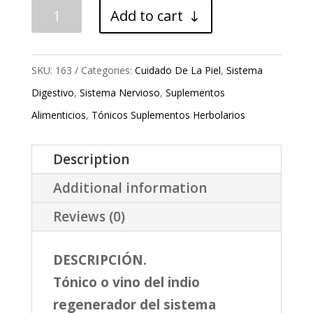
Tónico
Add to cart
De
1
SKU:
163
Categories:
Cuidado De La Piel
,
Sistema
Litro
Digestivo
,
Sistema Nervioso
,
Suplementos
Indio
Alimenticios
,
Tónicos Suplementos Herbolarios
Regenerador
Del
Description
Sistema
Additional information
Nervioso
Y
Reviews (0)
Del
Hígado.
DESCRIPCIÓN.
quantity
Tónico o vino del indio
regenerador del sistema