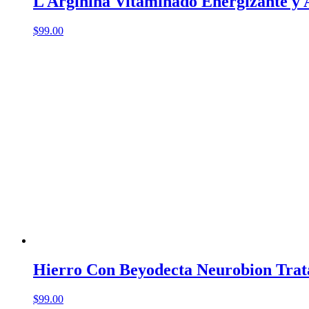
L Arginina Vitaminado Energizante y 
$
99.00
Hierro Con Beyodecta Neurobion Trat
$
99.00