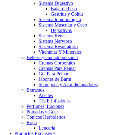
Sistema Digestivo
Bajar de Peso
Gastritis y Colitis
Sistema Inmunológico
Sistema Muscular y Óseo
Deportivos
Sistema Renal
Sistema Nervioso
Sistema Respiratorio
Vitaminas Y Minerales
Belleza y cuidado personal
Cremas Corporales
Cremas Para Peinar
Gel Para Peinar
Jabones de Barra
Shampoos y Acondicionadores
Extractos
Aceites
Tés E Infusiones
Perfumes, Lociones
Pomadas y Geles
Tónicos Herbolarios
Ropa
Lencería
Productos Exclusivos