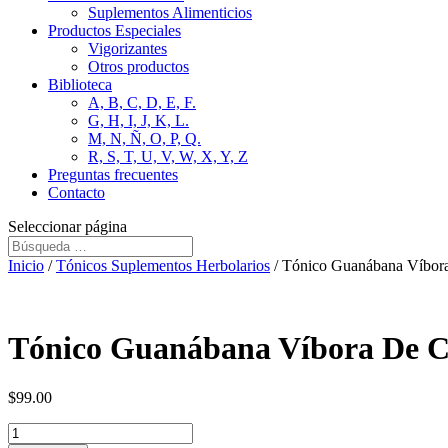
Suplementos Alimenticios
Productos Especiales
Vigorizantes
Otros productos
Biblioteca
A, B, C, D, E, F.
G, H, I, J, K, L.
M, N, Ñ, O, P, Q.
R, S, T, U, V, W, X, Y, Z
Preguntas frecuentes
Contacto
Seleccionar página
Inicio
/
Tónicos Suplementos Herbolarios
/ Tónico Guanábana Víbora
Tónico Guanábana Víbora De Ca
$
99.00
Tónico