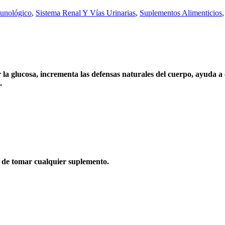
unológico
,
Sistema Renal Y Vías Urinarias
,
Suplementos Alimenticios
 glucosa, incrementa las defensas naturales del cuerpo, ayuda a co
.
 de tomar cualquier suplemento.