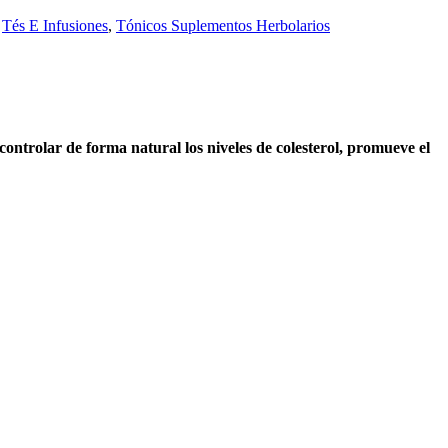
,
Tés E Infusiones
,
Tónicos Suplementos Herbolarios
ntrolar de forma natural los niveles de colesterol, promueve el