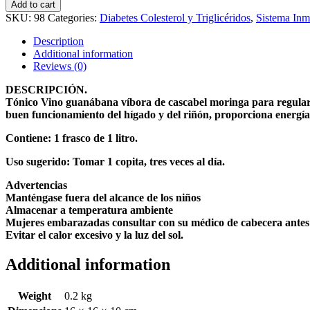
Guanábana
Add to cart
Víbora
SKU:
98
Categories:
Diabetes Colesterol y Triglicéridos
,
Sistema Inm
De
Cascabel
Description
Moringa
Additional information
Para
Reviews (0)
Hipertensión,
Diabetes.
DESCRIPCIÓN.
quantity
Tónico Vino guanábana víbora de cascabel moringa para regular la
buen funcionamiento del hígado y del riñón, proporciona energía
Contiene: 1 frasco de 1 litro.
Uso sugerido: Tomar 1 copita, tres veces al día.
Advertencias
Manténgase fuera del alcance de los niños
Almacenar a temperatura ambiente
Mujeres embarazadas consultar con su médico de cabecera antes
Evitar el calor excesivo y la luz del sol.
Additional information
Weight
0.2 kg