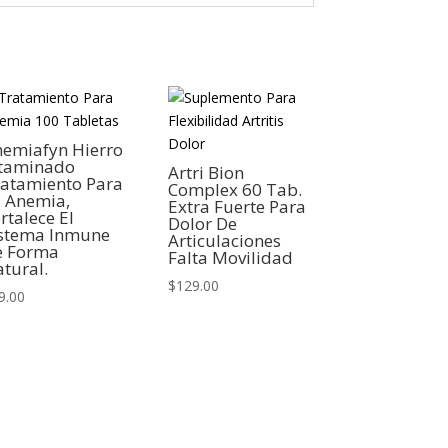
emiafyn Hierro
itaminado
Artri Bion
atamiento Para
Complex 60 Tab.
 Anemia,
Extra Fuerte Para
rtalece El
Dolor De
istema Inmune
Articulaciones
e Forma
Falta Movilidad
tural.
$
129.00
9.00