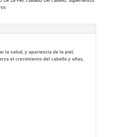
o De La Piel
,
Cuidado Del Cabello
,
Suplementos
ros
 la salud, y apariencia de la piel,
erza el crecimiento del cabello y uñas,