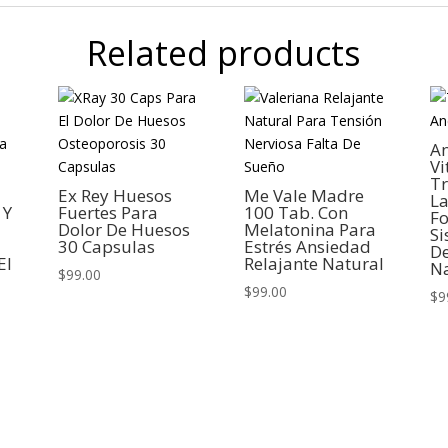
Related products
An
V
Tr
Ex Rey Huesos
Me Vale Madre
La
 Y
Fuertes Para
100 Tab. Con
Fo
Dolor De Huesos
Melatonina Para
S
30 Capsulas
Estrés Ansiedad
D
El
Relajante Natural
Na
$
99.00
$
99.00
$
9