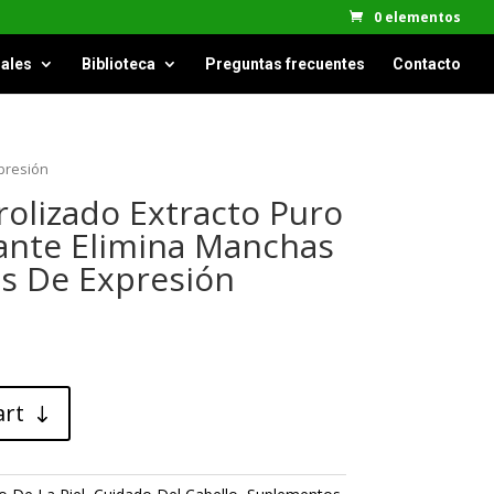
0 elementos
ales
Biblioteca
Preguntas frecuentes
Contacto
xpresión
olizado Extracto Puro
llante Elimina Manchas
as De Expresión
art