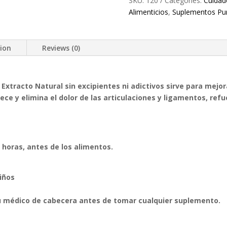
SKU:
120
Categories:
Cuidad
Para
Alimenticios
,
Suplementos Pu
Piel
Brillante
Elimina
tion
Reviews (0)
Manchas
Arrugas
Líneas
De
xtracto Natural sin excipientes ni adictivos sirve para mejorar
Expresión
lece y elimina el dolor de las articulaciones y ligamentos, refu
quantity
 horas, antes de los alimentos.
iños
 médico de cabecera antes de tomar cualquier suplemento.