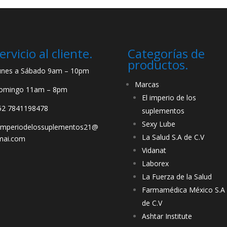
ervicio al cliente.
Categorías de
productos.
unes a Sábado 9am – 10pm
Marcas
omingo 11am – 8pm
El imperio de los
52 7841198478
suplementos
Sexy Lube
limperiodelossuplementos21@
La Salud S.A de C.V
mai.com
Vidanat
Laborex
La Fuerza de la Salud
Farmamédica México S.A
de C.V
Ashtar Institute