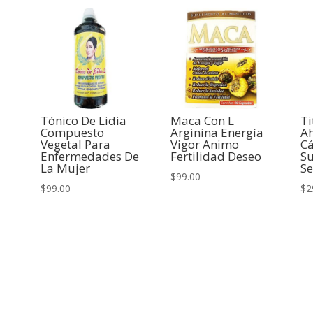
Tónico De Lidia
Maca Con L
Ti
Compuesto
Arginina Energía
A
Vegetal Para
Vigor Animo
C
Enfermedades De
Fertilidad Deseo
S
La Mujer
Se
$
99.00
$
99.00
$
2