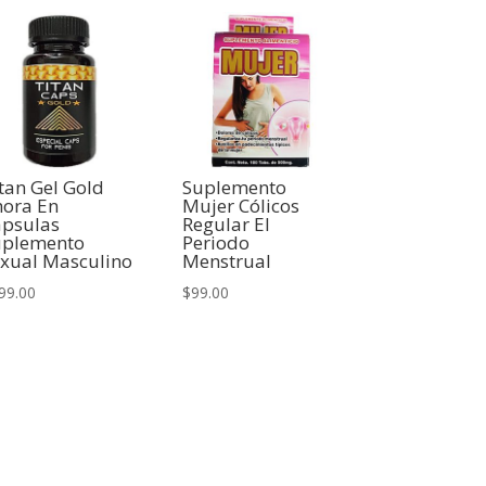
tan Gel Gold
Suplemento
hora En
Mujer Cólicos
ápsulas
Regular El
uplemento
Periodo
xual Masculino
Menstrual
99.00
$
99.00