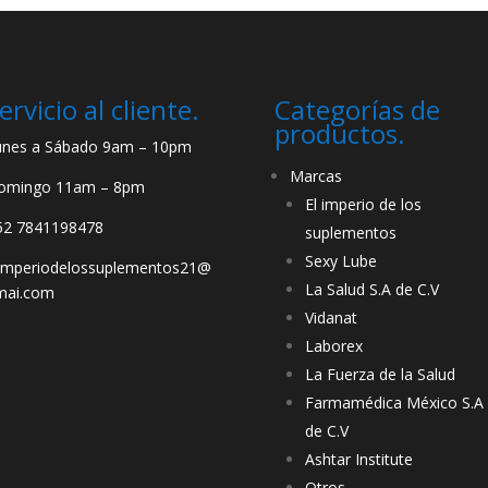
ervicio al cliente.
Categorías de
productos.
unes a Sábado 9am – 10pm
Marcas
omingo 11am – 8pm
El imperio de los
52 7841198478
suplementos
Sexy Lube
limperiodelossuplementos21@
La Salud S.A de C.V
mai.com
Vidanat
Laborex
La Fuerza de la Salud
Farmamédica México S.A
de C.V
Ashtar Institute
Otros