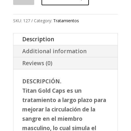
Gel
Gold
SKU:
127
Category:
Tratamientos
Ahora
En
Description
Cápsulas
Additional information
Suplemento
Sexual
Reviews (0)
Masculino
quantity
DESCRIPCIÓN.
Titan Gold Caps es un
tratamiento a largo plazo para
mejorar la circulación de la
sangre en el miembro
masculino, lo cual simula el