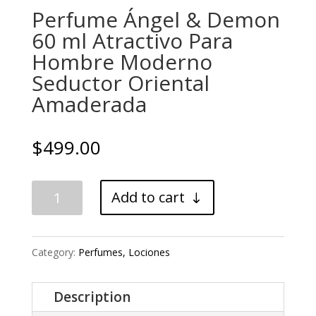
Perfume Ángel & Demon
60 ml Atractivo Para
Hombre Moderno
Seductor Oriental
Amaderada
$
499.00
Perfume
Add to cart
Ángel
&
Category:
Perfumes, Lociones
Demon
60
Description
ml