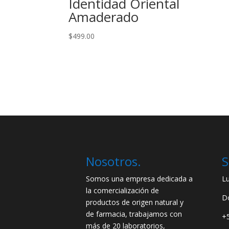
Identidad Oriental
Amaderado
$
499.00
Nosotros.
S
Somos una empresa dedicada a
L
la comercialización de
D
productos de origen natural y
de farmacia, trabajamos con
+
más de 20 laboratorios,