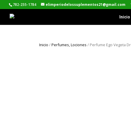
782-255-1784
elimperiodelossuplementos21@gmail.com
Inicio
Inicio
/
Perfumes, Lociones
/ Perfume Ego Vegeta Dra