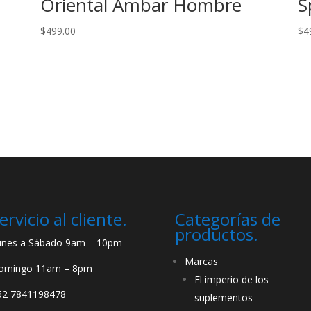
Oriental Ámbar Hombre
S
$
499.00
$
4
ervicio al cliente.
Categorías de
productos.
unes a Sábado 9am – 10pm
Marcas
omingo 11am – 8pm
El imperio de los
52 7841198478
suplementos